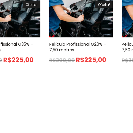
Oferta!
Oferta!
ofissional G35% –
Película Profissional G20% –
Pelíc
s
7,50 metros
7,50
R$
225,00
R$
225,00
0
R$
300,00
R$
3