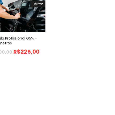
Oferta!
ula Profissional G5% –
 metros
R$
225,00
00,00