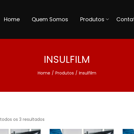
Home
Quem Somos
Produtos
Conta
INSULFILM
Home
/
Produtos
/
Insulfilm
todos os 3 resultados