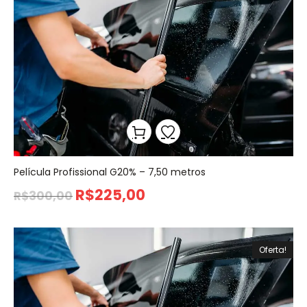
Película Profissional G20% – 7,50 metros
R$
225,00
R$
300,00
Oferta!